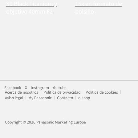
S9 Black Titanium y
15x en formato de
objetivo 40mm F2
bolsillo
Facebook
X
Instagram
Youtube
Acerca de nosotros
Política de privacidad
Política de cookies
Aviso legal
My Panasonic
Contacto
e-shop
Copyright © 2026 Panasonic Marketing Europe