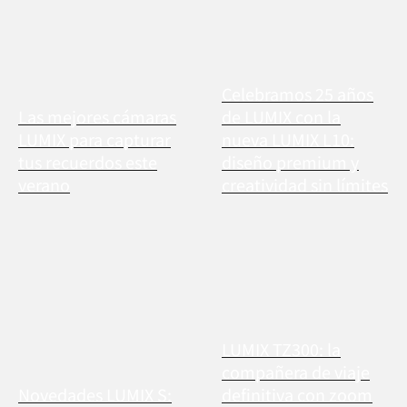
Celebramos 25 años
Las mejores cámaras
de LUMIX con la
LUMIX para capturar
nueva LUMIX L10:
tus recuerdos este
diseño premium y
verano
creatividad sin límites
LUMIX TZ300: la
compañera de viaje
Novedades LUMIX S:
definitiva con zoom