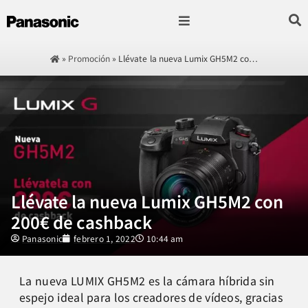
Fotografía & Video
Sonido & Música
Hogar & cocina
»
Promoción
»
Llévate la nueva Lumix GH5M2 co…
Llévate la nueva Lumix GH5M2 con
200€ de cashback
Panasonic
febrero 1, 2022
10:44 am
La nueva LUMIX GH5M2 es la cámara híbrida sin
espejo ideal para los creadores de vídeos, gracias