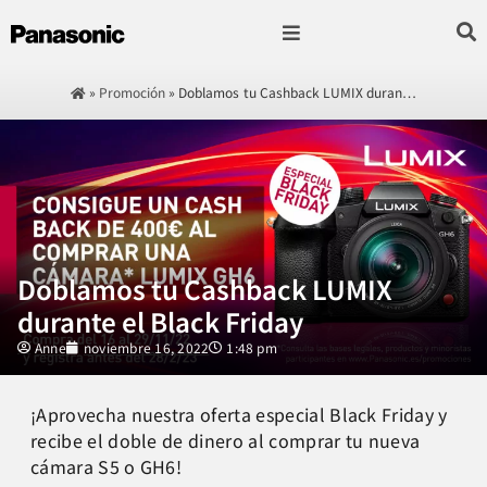
Fotografía & Video
Sonido & Música
Hogar & cocina
»
Promoción
»
Doblamos tu Cashback LUMIX duran…
Doblamos tu Cashback LUMIX
durante el Black Friday
Anne
noviembre 16, 2022
1:48 pm
¡Aprovecha nuestra oferta especial Black Friday y
recibe el doble de dinero al comprar tu nueva
cámara S5 o GH6!