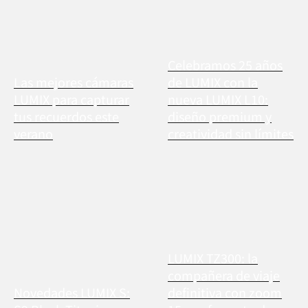
Celebramos 25 años
Las mejores cámaras
de LUMIX con la
LUMIX para capturar
nueva LUMIX L10:
tus recuerdos este
diseño premium y
verano
creatividad sin límites
LUMIX TZ300: la
compañera de viaje
Novedades LUMIX S:
definitiva con zoom