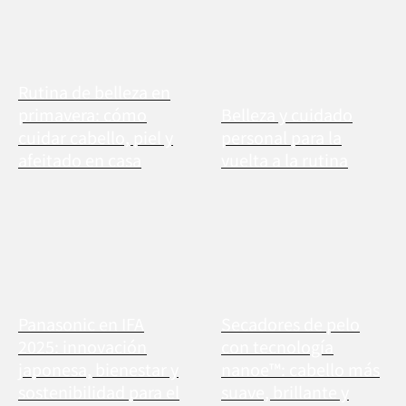
Rutina de belleza en
primavera: cómo
Belleza y cuidado
cuidar cabello, piel y
personal para la
afeitado en casa
vuelta a la rutina
Panasonic en IFA
Secadores de pelo
2025: innovación
con tecnología
japonesa, bienestar y
nanoe™: cabello más
sostenibilidad para el
suave, brillante y