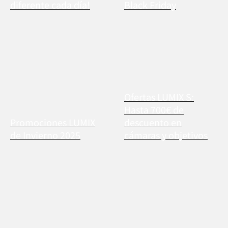
diferente cada día!
Black Friday
Ofertas LUMIX S:
Hasta 700€ de
Promociones LUMIX
descuento en
de Invierno 2025
cámaras y objetivos