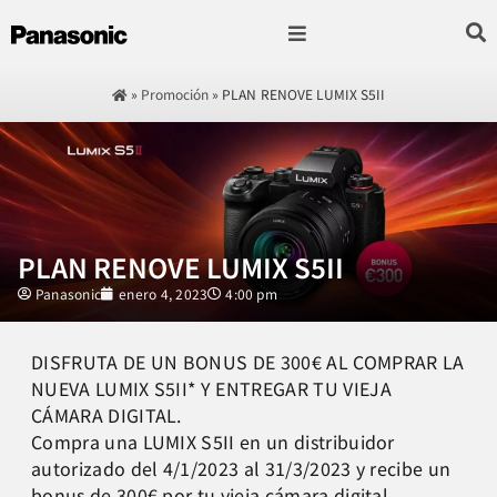
Fotografía & Video
Sonido & Música
Hogar & cocina
»
Promoción
»
PLAN RENOVE LUMIX S5II
PLAN RENOVE LUMIX S5II
Panasonic
enero 4, 2023
4:00 pm
DISFRUTA DE UN BONUS DE 300€ AL COMPRAR LA
NUEVA LUMIX S5II* Y ENTREGAR TU VIEJA
CÁMARA DIGITAL.
Compra una LUMIX S5II en un distribuidor
autorizado del 4/1/2023 al 31/3/2023 y recibe un
bonus de 300€ por tu vieja cámara digital