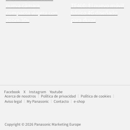
nueva cámara
TF400: El nuevo móvil
compacta viajera con
básico 4G diseñado
zoom 30x
para durar
Facebook
X
Instagram
Youtube
Acerca de nosotros
Política de privacidad
Política de cookies
Aviso legal
My Panasonic
Contacto
e-shop
Copyright © 2026 Panasonic Marketing Europe