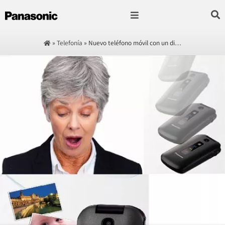
Fotografía & Video
Sonido & Música
Hogar & cocina
»
Telefonía
»
Nuevo teléfono móvil con un di…