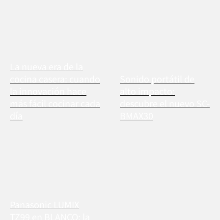
La nueva era de la
cocina casera: cuando
Sonido portátil de
la innovación hace
alto impacto:
más fácil cocinar cada
descubre el nuevo SC-
día
BMAX30
Panasonic LUMIX
TZ99 en BLANCO: la