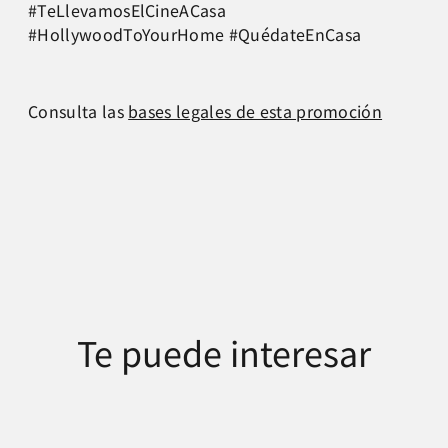
#TeLlevamosElCineACasa
#HollywoodToYourHome #QuédateEnCasa
Consulta las
bases legales de esta promoción
Te puede interesar