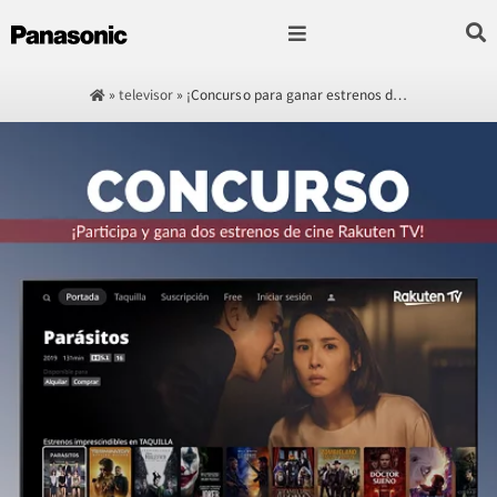
Fotografía & Video
Sonido & Música
Hogar & cocina
»
televisor
»
¡Concurso para ganar estrenos d…