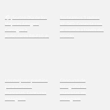
🎧 ¡Sorteo Día de los
Sorteamos 3 radios
Mejores Amigos!
RF-D40: Conecta con
Consigue 2
el mundo a través del
Auriculares RB-F10 🎉
sonido
Los mejores premios
Concurso de
para vuestras
fotografía de
mascotas. Concurso
mascotas en
Instagram
Instagram