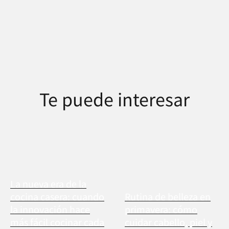
Te puede interesar
La nueva era de la
cocina casera: cuando
Rutina de belleza en
la innovación hace
primavera: cómo
más fácil cocinar cada
cuidar cabello, piel y