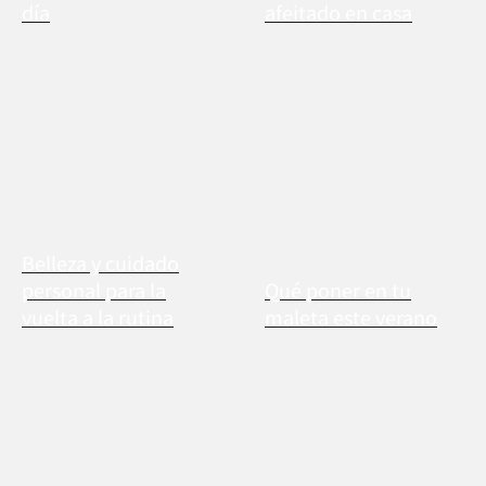
día
afeitado en casa
Belleza y cuidado
personal para la
Qué poner en tu
vuelta a la rutina
maleta este verano