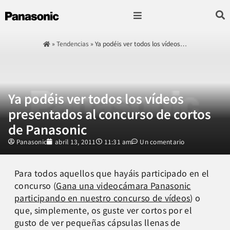
Fotografía & Video
Sonido & Música
Hogar & cocina
»
Tendencias
»
Ya podéis ver todos los vídeos…
Ya podéis ver todos los vídeos
presentados al concurso de cortos
de Panasonic
Panasonic
abril 13, 2011
11:31 am
Un comentario
Para todos aquellos que hayáis participado en el
concurso (
Gana una videocámara Panasonic
participando en nuestro concurso de vídeos
) o
que, simplemente, os guste ver cortos por el
gusto de ver pequeñas cápsulas llenas de