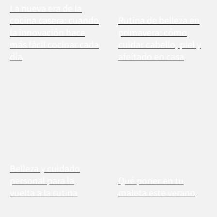
La nueva era de la
cocina casera: cuando
Rutina de belleza en
la innovación hace
primavera: cómo
más fácil cocinar cada
cuidar cabello, piel y
día
afeitado en casa
Belleza y cuidado
personal para la
Qué poner en tu
vuelta a la rutina
maleta este verano