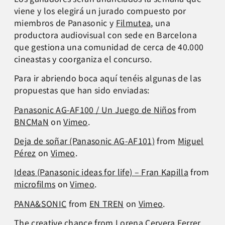
viene y los elegirá un jurado compuesto por
miembros de Panasonic y
Filmutea
, una
productora audiovisual con sede en Barcelona
que gestiona una comunidad de cerca de 40.000
cineastas y coorganiza el concurso.
Para ir abriendo boca aquí tenéis algunas de las
propuestas que han sido enviadas:
Panasonic AG-AF100 / Un Juego de Niños
from
BNCMaN
on
Vimeo
.
Deja de soñar (Panasonic AG-AF101)
from
Miguel
Pérez
on
Vimeo
.
Ideas (Panasonic ideas for life) – Fran Kapilla
from
microfilms
on
Vimeo
.
PANA&SONIC
from
EN TREN
on
Vimeo
.
The creative chance
from
Lorena Cervera Ferrer