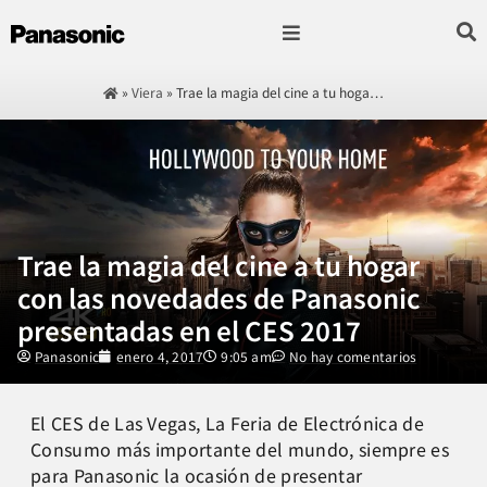
Fotografía & Video
Sonido & Música
Hogar & cocina
»
Viera
»
Trae la magia del cine a tu hoga…
Trae la magia del cine a tu hogar
con las novedades de Panasonic
presentadas en el CES 2017
Panasonic
enero 4, 2017
9:05 am
No hay comentarios
El CES de Las Vegas, La Feria de Electrónica de
Consumo más importante del mundo, siempre es
para Panasonic la ocasión de presentar