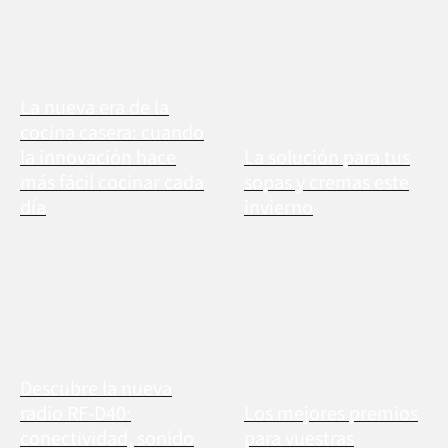
La nueva era de la
cocina casera: cuando
la innovación hace
La solución para tus
más fácil cocinar cada
sopas y cremas este
día
invierno
Descubre la nueva
radio RF-D40:
Los mejores premios
conectividad, sonido
para vuestras