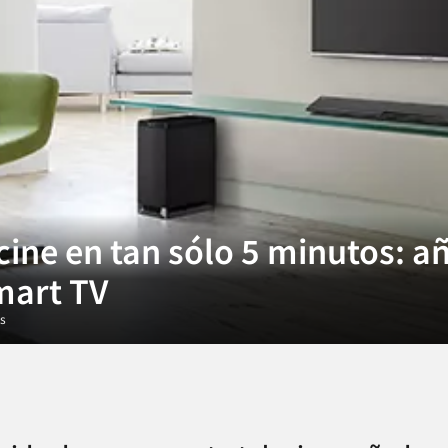
cine en tan sólo 5 minutos: a
mart TV
os