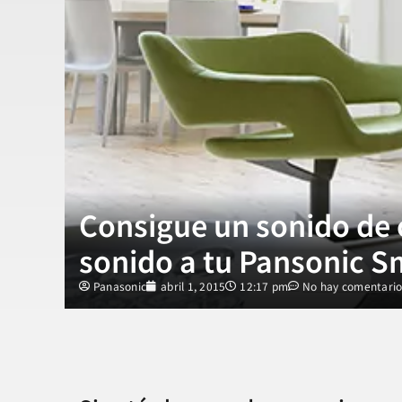
Consigue un sonido de 
sonido a tu Pansonic S
Panasonic
abril 1, 2015
12:17 pm
No hay comentari