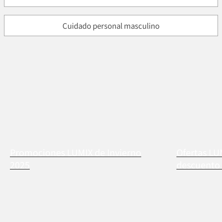
Cuidado personal masculino
Promociones LUMIX de Invierno
Ofertas LU
2025
descuento 