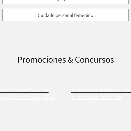
Cuidado personal femenino
Promociones & Concursos
MIX S: Hasta 700€ de
3 meses de Movistar+ in
en cámaras y objetivos
tu TV Panasonic-TiVo