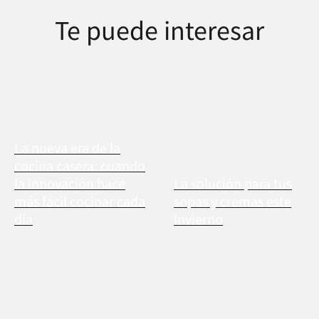
Te puede interesar
La nueva era de la
cocina casera: cuando
la innovación hace
La solución para tus
más fácil cocinar cada
sopas y cremas este
día
invierno