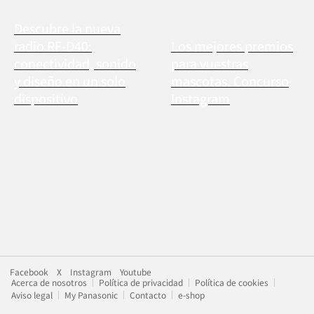
Descubre la nueva
radio RF-D40:
Los mejores premios
conectividad, sonido
para vuestras
y diseño en un solo
mascotas. Concurso
dispositivo
Instagram
Facebook
X
Instagram
Youtube
Acerca de nosotros
Política de privacidad
Política de cookies
Aviso legal
My Panasonic
Contacto
e-shop