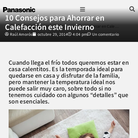
10 Consejos para Ahorrar en
Fotografía & Video
Sonido & Música
Hogar & cocina
Calefacción este Invierno
»
Hogar y cocina
»
10 Consejos para Ahorrar en Cale…
Raúl Amorós
octubre 29, 2014
4:04 pm
Un comentario
Cuando llega el frío todos queremos estar en
casa calentitos. Es la temporada ideal para
quedarse en casa y disfrutar de la familia,
pero mantener la temperatura ideal nos
puede salir muy caro, sobre todo si no
tenemos cuidado con algunos “detalles” que
son esenciales.