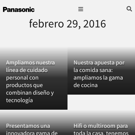
febrero 29, 2016
Fotografía & Video
Sonido & Música
Hogar & cocina
Ampliamos nuestra
Nuestra apuesta por
línea de cuidado
la comida sana:
personal con
ampliamos la gama
productos que
de cocina
combinan diseño y
tecnología
Presentamos una
Hifi o multiroom para
innovadora gama de
toda la casa, tenemos