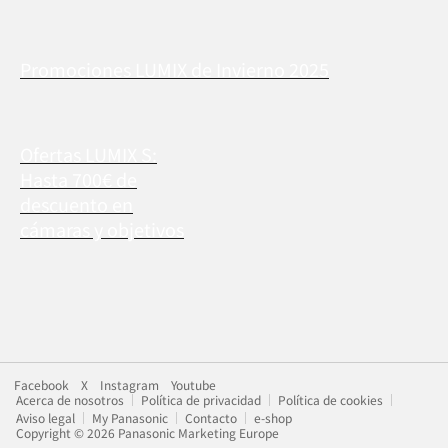
Promociones LUMIX de Invierno 2025
Ofertas LUMIX S:
Hasta 700€ de
descuento en
cámaras y objetivos
Facebook
X
Instagram
Youtube
Acerca de nosotros
Política de privacidad
Política de cookies
Aviso legal
My Panasonic
Contacto
e-shop
Copyright © 2026 Panasonic Marketing Europe