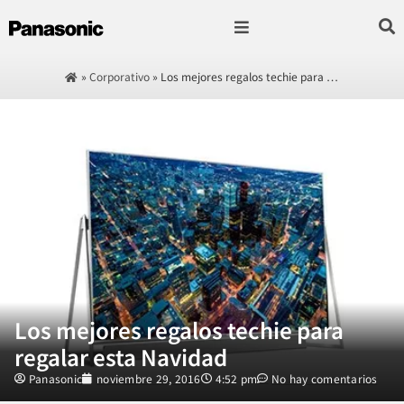
Fotografía & Video
Sonido & Música
Hogar & cocina
»
Corporativo
»
Los mejores regalos techie para …
Los mejores regalos techie para
regalar esta Navidad
Panasonic
noviembre 29, 2016
4:52 pm
No hay comentarios