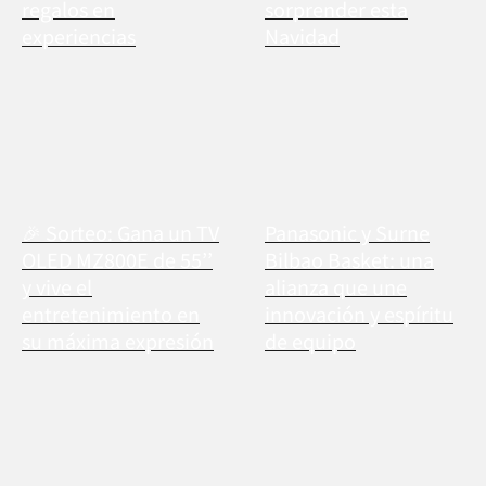
regalos en
sorprender esta
experiencias
Navidad
🎉 Sorteo: Gana un TV
Panasonic y Surne
OLED MZ800E de 55’’
Bilbao Basket: una
y vive el
alianza que une
entretenimiento en
innovación y espíritu
su máxima expresión
de equipo