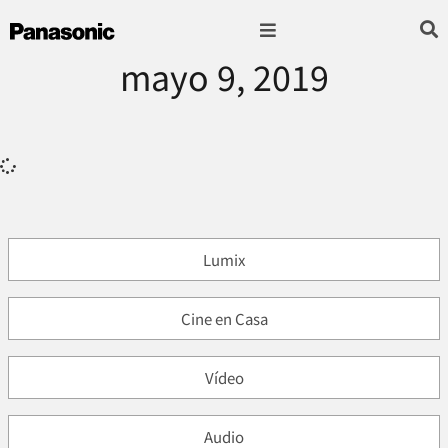
mayo 9, 2019
Fotografía & Video
Sonido & Música
Hogar & cocina
Lumix
Cine en Casa
Vídeo
Audio