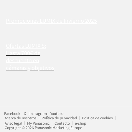
Promociones LUMIX de Invierno 2025
Ofertas LUMIX S:
Hasta 700€ de
descuento en
cámaras y objetivos
Facebook
X
Instagram
Youtube
Acerca de nosotros
Política de privacidad
Política de cookies
Aviso legal
My Panasonic
Contacto
e-shop
Copyright © 2026 Panasonic Marketing Europe