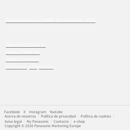
Promociones LUMIX de Invierno 2025
Ofertas LUMIX S:
Hasta 700€ de
descuento en
cámaras y objetivos
Facebook
X
Instagram
Youtube
Acerca de nosotros
Política de privacidad
Política de cookies
Aviso legal
My Panasonic
Contacto
e-shop
Copyright © 2026 Panasonic Marketing Europe