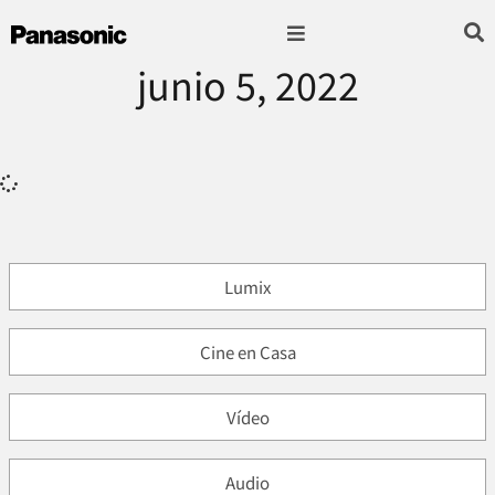
junio 5, 2022
Fotografía & Video
Sonido & Música
Hogar & cocina
Lumix
Cine en Casa
Vídeo
Audio