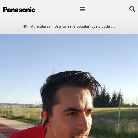
Fotografía & Video
Sonido & Música
Hogar & cocina
»
Auriculares
»
Una carrera popular…y no pude …