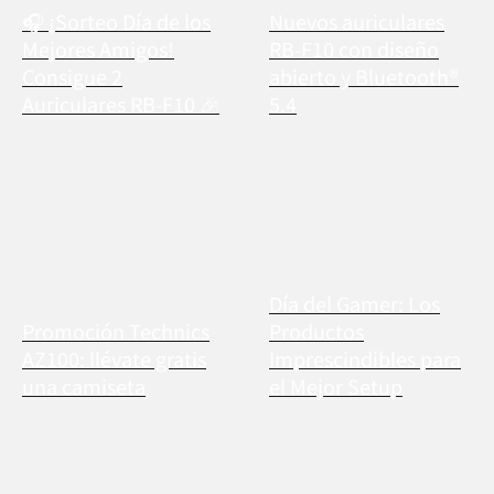
🎧 ¡Sorteo Día de los
Nuevos auriculares
Mejores Amigos!
RB-F10 con diseño
Consigue 2
abierto y Bluetooth®
Auriculares RB-F10 🎉
5.4
Día del Gamer: Los
Promoción Technics
Productos
AZ100: llévate gratis
Imprescindibles para
una camiseta
el Mejor Setup