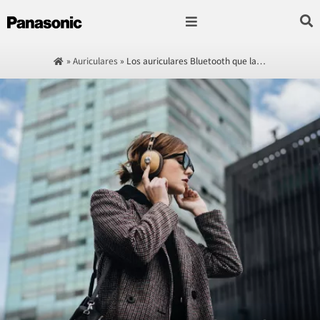
Fotografía & Video
Sonido & Música
Hogar & cocina
»
Auriculares
»
Los auriculares Bluetooth que la…