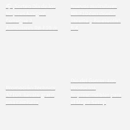
🎧 ¡Sorteo Día de los
Nuevos auriculares
Mejores Amigos!
RB-F10 con diseño
Consigue 2
abierto y Bluetooth®
Auriculares RB-F10 🎉
5.4
Día del Gamer: Los
Promoción Technics
Productos
AZ100: llévate gratis
Imprescindibles para
una camiseta
el Mejor Setup