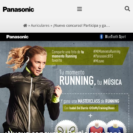
Fotografía & Video
Sonido & Música
Hogar & cocina
»
Auriculares
»
¡Nuevo concurso! Participa y ga…