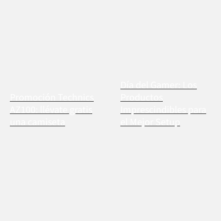
Día del Gamer: Los
Promoción Technics
Productos
AZ100: llévate gratis
Imprescindibles para
una camiseta
el Mejor Setup