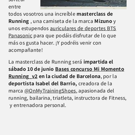
entre
todos vosotros una increíble
masterclass
de
Running
, una camiseta de la marca
Mizuno
y
unos estupendos
auriculares de deportes BTS
Panasonic
para que podáis disfrutar de lo que
más os gusta hacer. ¡Y podréis venir con
acompañante!
La masterclass de Running será
impartida el
sábado 10 de junio
Bases concurso Mi Momento
Running_v2
en la ciudad de Barcelona
, por la
deportista
Isabel del Barrio,
creadora de la
marca
@OnMyTrainingShoes
, apasionada del
running, bailarina, triatleta, instructora de Fitness,
y entrenadora personal.