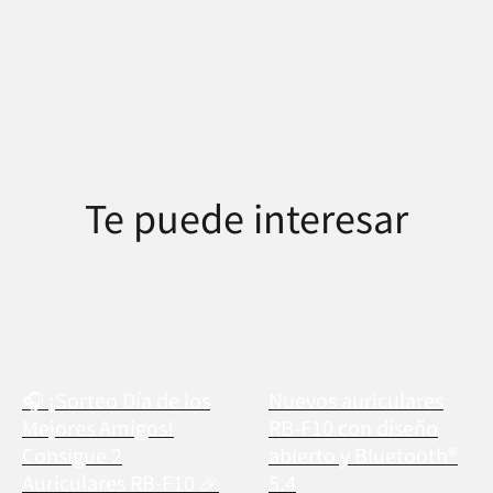
Te puede interesar
🎧 ¡Sorteo Día de los
Nuevos auriculares
Mejores Amigos!
RB-F10 con diseño
Consigue 2
abierto y Bluetooth®
Auriculares RB-F10 🎉
5.4