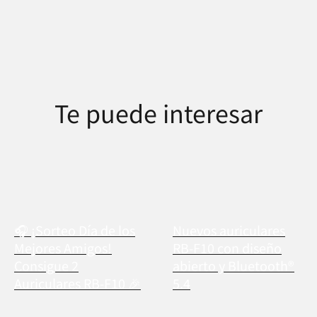
Te puede interesar
🎧 ¡Sorteo Día de los
Nuevos auriculares
Mejores Amigos!
RB-F10 con diseño
Consigue 2
abierto y Bluetooth®
Auriculares RB-F10 🎉
5.4