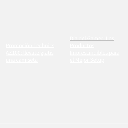
Día del Gamer: Los
Promoción Technics
Productos
AZ100: llévate gratis
Imprescindibles para
una camiseta
el Mejor Setup