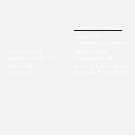
Panasonic dona los
equipos de
climatización de una
Cómo sacar el
nueva UCI de
máximo partido a tu
emergencia del
sistema de
Hospital Universitario
calefacción
Germans Trias i Pujol