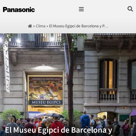
Fotografía & Video
Sonido & Música
Hogar & cocina
»
Clima
»
El Museu Egipci de Barcelona y P…
El Museu Egipci de Barcelona y