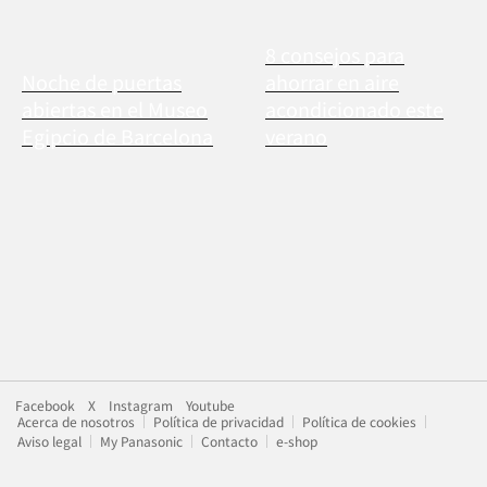
8 consejos para
Noche de puertas
ahorrar en aire
abiertas en el Museo
acondicionado este
Egipcio de Barcelona
verano
Facebook
X
Instagram
Youtube
Acerca de nosotros
Política de privacidad
Política de cookies
Aviso legal
My Panasonic
Contacto
e-shop