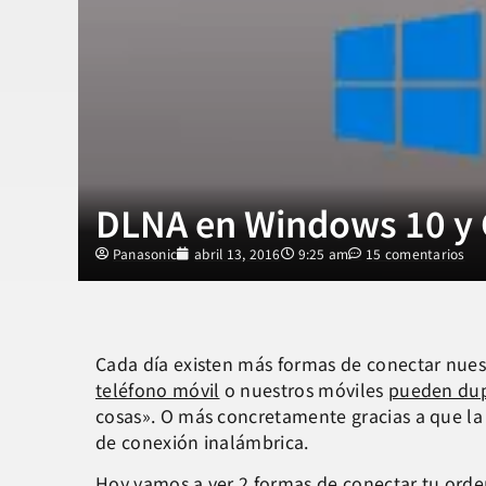
DLNA en Windows 10 y G
Panasonic
abril 13, 2016
9:25 am
15 comentarios
Cada día existen más formas de conectar nuest
teléfono móvil
o nuestros móviles
pueden dupl
cosas». O más concretamente gracias a que la 
de conexión inalámbrica.
Hoy vamos a ver 2 formas de conectar tu orde