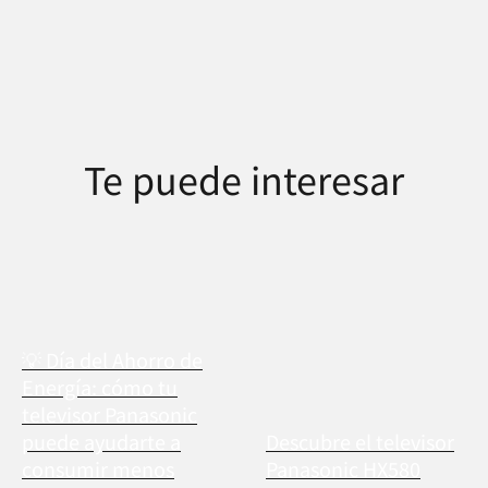
Te puede interesar
💡 Día del Ahorro de
Energía: cómo tu
televisor Panasonic
puede ayudarte a
Descubre el televisor
consumir menos
Panasonic HX580