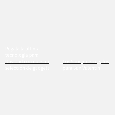
Regala la última
tecnología para
Navidad con nuestra
Los 9 mejores regalos
selección de gadgets
para San Valentín