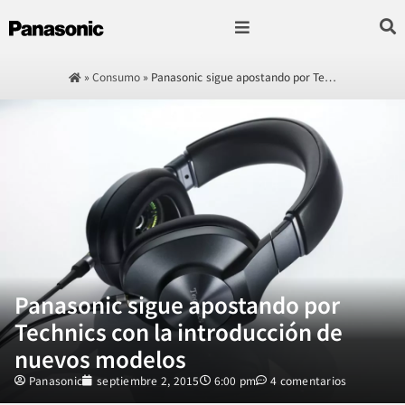
Fotografía & Video
Sonido & Música
Hogar & cocina
»
Consumo
»
Panasonic sigue apostando por Te…
Panasonic sigue apostando por
Technics con la introducción de
nuevos modelos
Panasonic
septiembre 2, 2015
6:00 pm
4 comentarios