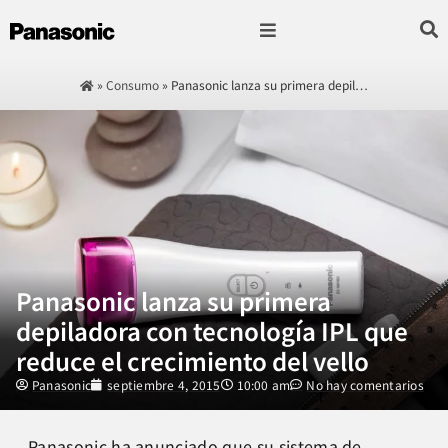
Fotografía & Video
Sonido & Música
Hogar & cocina
»
Consumo
»
Panasonic lanza su primera depil…
Panasonic lanza su primera
depiladora con tecnología IPL que
reduce el crecimiento del vello
Panasonic
septiembre 4, 2015
10:00 am
No hay comentarios
Panasonic ha anunciado que su sistema de