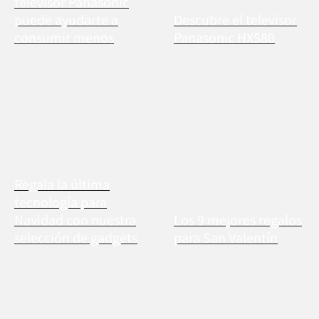
televisor Panasonic
puede ayudarte a
Descubre el televisor
consumir menos
Panasonic HX580
Regala la última
tecnología para
Navidad con nuestra
Los 9 mejores regalos
selección de gadgets
para San Valentín