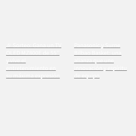
🎉 Sorteo: Gana un TV
Panasonic y Surne
OLED MZ800E de 55’’
Bilbao Basket: una
y vive el
alianza que une
entretenimiento en
innovación y espíritu
su máxima expresión
de equipo