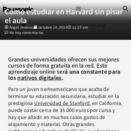
Cómo estudiar en Harvard sin pisar
el aula
Fotografía & Video
Sonido & Música
Hogar & cocina
»
Corporativo
»
Cómo estudiar en Harvard sin pi…
Ángel Jimenez
octubre 14, 2014
11:27 am
No hay comentarios
Grandes universidades ofrecen sus mejores
cursos de forma gratuita en la red. Este
aprendizaje online ser
á
una constante para
los
nativos digitales
.
Para un joven norteamericano que acaba de
terminar su educación secundaria, estudiar en la
prestigiosa
Universidad de Stanford
, en California,
puede costar cerca de 35.000 euros por curso y
hay que añadir en muchos casos gastos de
alojamiento y material. Otras grandes
instituciones educativas de EE.UU. pueden tener