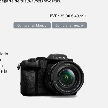
spegarte de tus
playlists
favoritas.
PVP: 25,00 €
49,99€
Comprar en blanco
Comprar en negro
 lado
a
en
e la