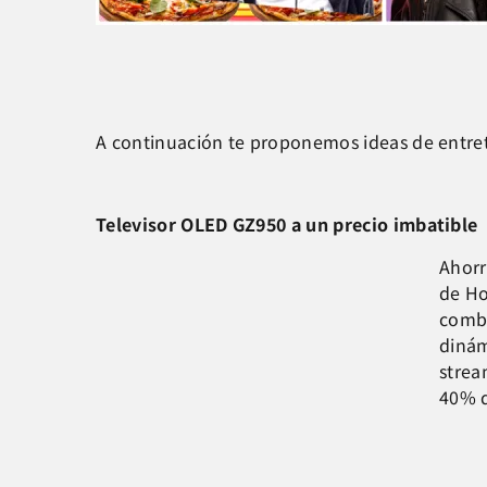
A continuación te proponemos ideas de entret
Televisor OLED GZ950 a un precio imbatible
Ahorr
de Ho
combi
dinám
strea
40% d