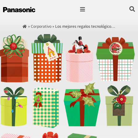
Fotografía & Video
Sonido & Música
Hogar & cocina
»
Corporativo
»
Los mejores regalos tecnológico…