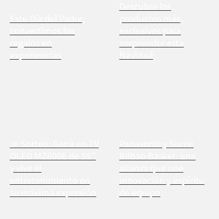
Descubre los
Este Día del Padre,
productos más
convertimos los
exclusivos para
regalos en
sorprender esta
experiencias
Navidad
🎉 Sorteo: Gana un TV
Panasonic y Surne
OLED MZ800E de 55’’
Bilbao Basket: una
y vive el
alianza que une
entretenimiento en
innovación y espíritu
su máxima expresión
de equipo