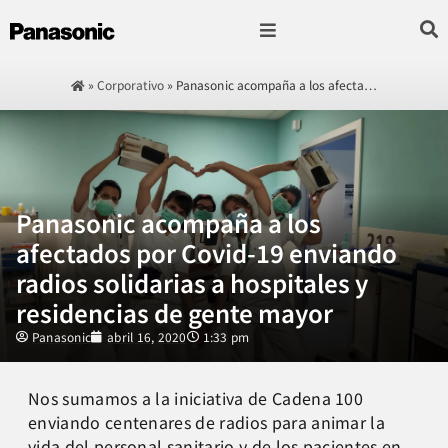
Fotografía & Video
Sonido & Música
Hogar & cocina
»
Corporativo
»
Panasonic acompaña a los afecta…
Panasonic acompaña a los
afectados por Covid-19 enviando
radios solidarias a hospitales y
residencias de gente mayor
Panasonic
abril 16, 2020
1:33 pm
Nos sumamos a la iniciativa de Cadena 100
enviando centenares de radios para animar la
vida del personal sanitario y de los pacientes en