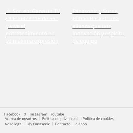
🎉 Sorteo: Gana un TV
Panasonic y Surne
OLED MZ800E de 55’’
Bilbao Basket: una
y vive el
alianza que une
entretenimiento en
innovación y espíritu
su máxima expresión
de equipo
Facebook
X
Instagram
Youtube
Acerca de nosotros
Política de privacidad
Política de cookies
Aviso legal
My Panasonic
Contacto
e-shop