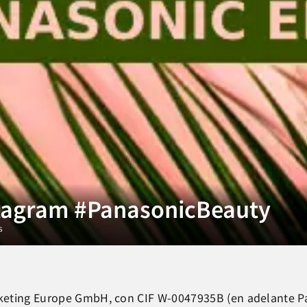
stagram #PanasonicBeauty
s
keting Europe GmbH, con CIF W-0047935B (en adelante Pa