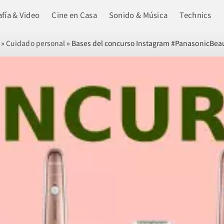
fía & Video
Cine en Casa
Sonido & Música
Technics
»
Cuidado personal
»
Bases del concurso Instagram #PanasonicBea