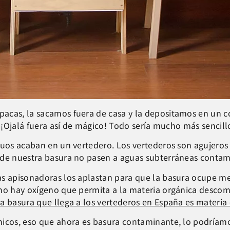
acas, la sacamos fuera de casa y la depositamos en un co
. ¡Ojalá fuera así de mágico! Todo sería mucho más sencill
duos acaban en un vertedero. Los vertederos son agujeros 
 de nuestra basura no pasen a aguas subterráneas conta
as apisonadoras los aplastan para que la basura ocupe m
no hay oxígeno que permita a la materia orgánica descomp
la basura que llega a los vertederos en España es materia
nicos, eso que ahora es basura contaminante, lo podríam