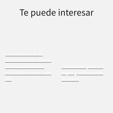
Te puede interesar
La nueva era de la
cocina casera: cuando
la innovación hace
La solución para tus
más fácil cocinar cada
sopas y cremas este
día
invierno