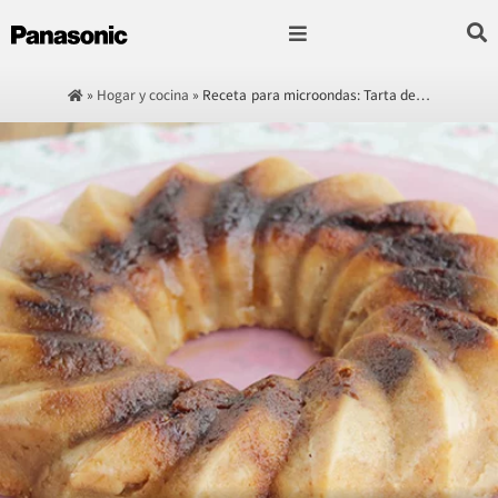
Fotografía & Video
Sonido & Música
Hogar & cocina
»
Hogar y cocina
»
Receta para microondas: Tarta de…