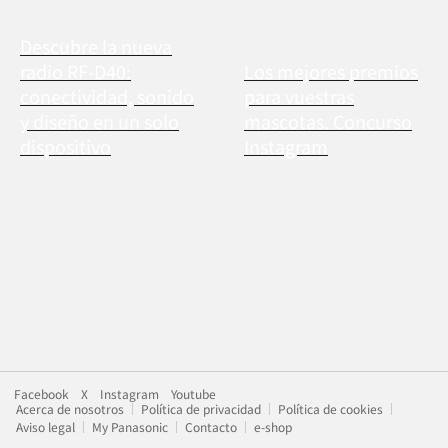
Descubre la nueva
radio RF-D40:
Los mejores premios
conectividad, sonido
para vuestras
y diseño en un solo
mascotas. Concurso
dispositivo
Instagram
Facebook
X
Instagram
Youtube
Acerca de nosotros
Política de privacidad
Política de cookies
Aviso legal
My Panasonic
Contacto
e-shop