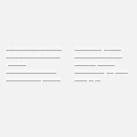
🎉 Sorteo: Gana un TV
Panasonic y Surne
OLED MZ800E de 55’’
Bilbao Basket: una
y vive el
alianza que une
entretenimiento en
innovación y espíritu
su máxima expresión
de equipo