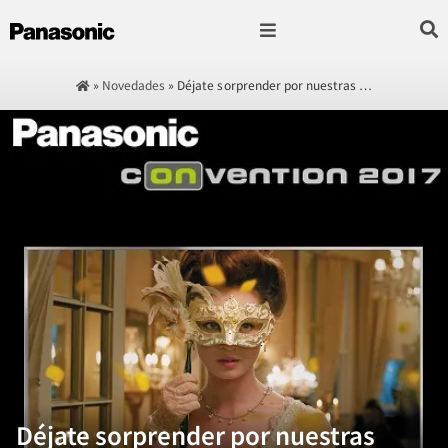
Fotografía & Video
Sonido & Música
Hogar & cocina
»
Novedades
»
Déjate sorprender por nuestras …
Déjate sorprender por nuestras