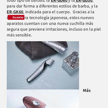
todo tipo de barbas
:
la
ER-GD60
y la
ER-GD50
,
para dar forma a diferentes estilos de barba, y la
ER-GK60
, indicada para el cuerpo. Gracias a la
innovadora tecnología japonesa, estos nuevos
Guardar
aparatos cuentan con una nueva cuchilla más
segura que previene irritaciones, incluso en la piel
más sensible.
Más