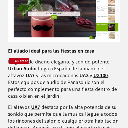
El aliado ideal para las fiestas en casa
La gama de diseño elegante y sonido potente
Guardar
Urban Audio
llega a España de la mano del
altavoz
U
A7
y las microcadenas
UA3
y
UX100
.
Estos equipos de audio de Panasonic son el
perfecto complemento para una fiesta dentro de
casa o bien en el jardín.
El altavoz
UA7
destaca por la alta potencia de su
sonido que permite que la música llegue a todos
los rincones del salón o cualquier otra habitación
del hogar. Además, su diseño elegante de caja