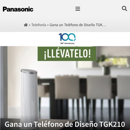
Fotografía & Video
Sonido & Música
Hogar & cocina
»
Telefonía
»
Gana un Teléfono de Diseño TGK…
Gana un Teléfono de Diseño TGK210