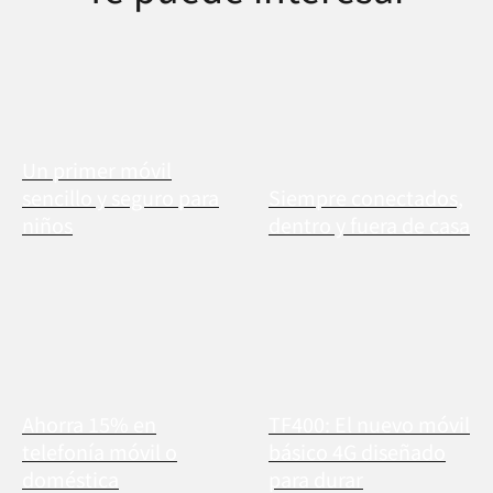
Un primer móvil
sencillo y seguro para
Siempre conectados,
niños
dentro y fuera de casa
Ahorra 15% en
TF400: El nuevo móvil
telefonía móvil o
básico 4G diseñado
doméstica
para durar