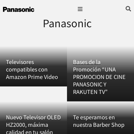
Panasonic
Fotografía & Video
Sonido & Música
Hogar & cocina
Televisores
Bases de la
compatibles con
Promoción “UNA
Amazon Prime Video
PROMOCION DE CINE
PANASONIC Y
RAKUTEN TV”
Nuevo Televisor OLED
Te esperamos en
HZ2000, máxima
nuestra Barber Shop
calidad en tu salón