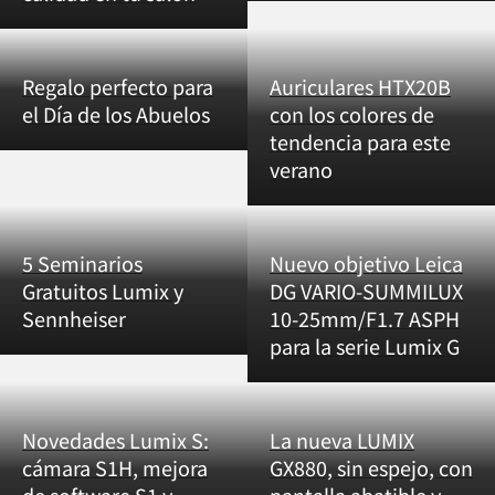
Regalo perfecto para
Auriculares HTX20B
el Día de los Abuelos
con los colores de
tendencia para este
verano
5 Seminarios
Nuevo objetivo Leica
Gratuitos Lumix y
DG VARIO-SUMMILUX
Sennheiser
10-25mm/F1.7 ASPH
para la serie Lumix G
Novedades Lumix S:
La nueva LUMIX
cámara S1H, mejora
GX880, sin espejo, con