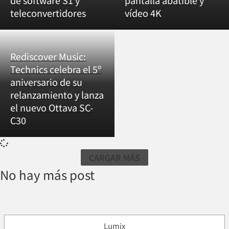
de software S1 y
pantalla abatible y
teleconvertidores
vídeo 4K
Rediscover Music:
Technics celebra el 5º
aniversario de su
relanzamiento y lanza
el nuevo Ottava SC-
C30
CARGAR MÁS
No hay más post
Lumix