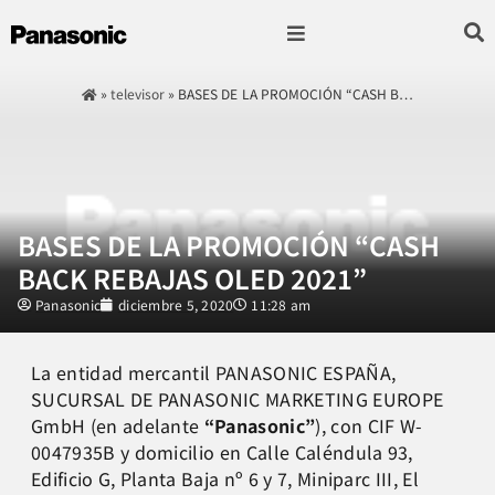
Fotografía & Video
Sonido & Música
Hogar & cocina
»
televisor
»
BASES DE LA PROMOCIÓN “CASH B…
BASES DE LA PROMOCIÓN “CASH
BACK REBAJAS OLED 2021”
Panasonic
diciembre 5, 2020
11:28 am
La entidad mercantil PANASONIC ESPAÑA,
SUCURSAL DE PANASONIC MARKETING EUROPE
GmbH (en adelante
“Panasonic”
), con CIF W-
0047935B y domicilio en Calle Caléndula 93,
Edificio G, Planta Baja nº 6 y 7, Miniparc III, El