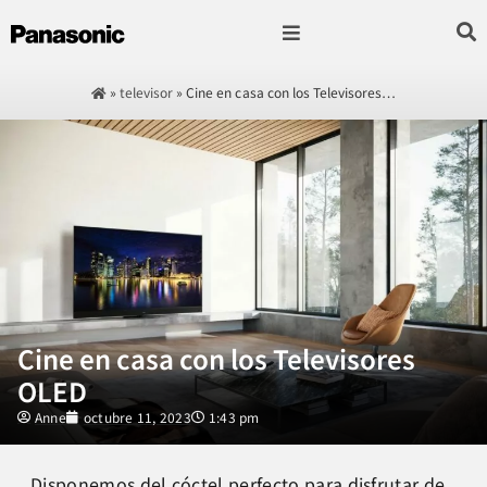
Fotografía & Video
Sonido & Música
Hogar & cocina
»
televisor
»
Cine en casa con los Televisores…
Cine en casa con los Televisores
OLED
Anne
octubre 11, 2023
1:43 pm
Disponemos del cóctel perfecto para disfrutar de