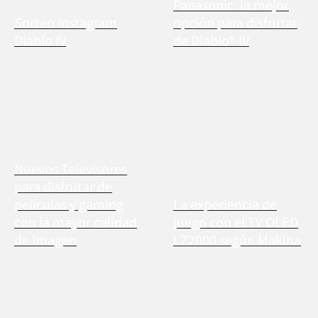
Panasonic: la mejor
Sorteo Instagram
opción para disfrutar
Diablo IV
de Diablo® IV
Nuevos Televisores
para disfrutar de
películas y gaming
La experiencia de
con la mayor calidad
juego con el TV OLED
de imagen
LZ2000 según Makina