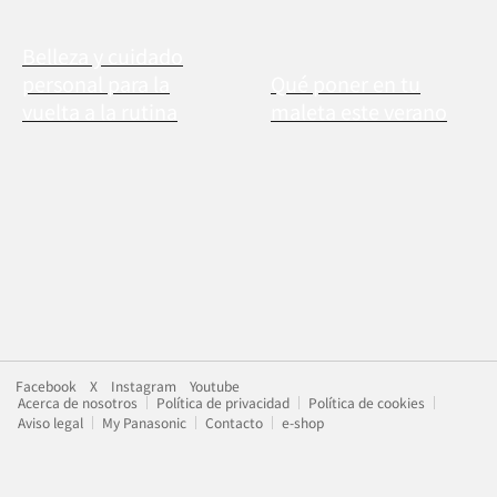
Belleza y cuidado
personal para la
Qué poner en tu
vuelta a la rutina
maleta este verano
Facebook
X
Instagram
Youtube
Acerca de nosotros
Política de privacidad
Política de cookies
Aviso legal
My Panasonic
Contacto
e-shop