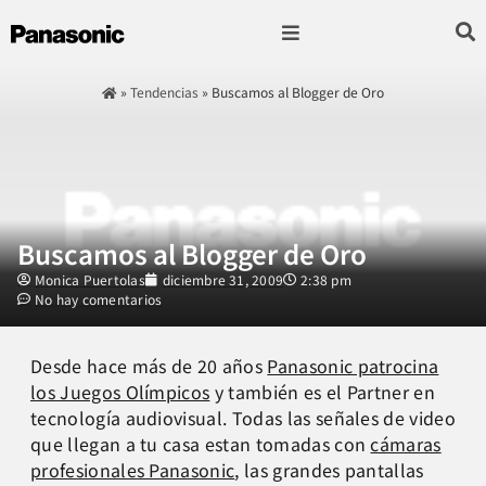
Fotografía & Video
Sonido & Música
Hogar & cocina
»
Tendencias
»
Buscamos al Blogger de Oro
Buscamos al Blogger de Oro
Monica Puertolas
diciembre 31, 2009
2:38 pm
No hay comentarios
Desde hace más de 20 años
Panasonic patrocina
los Juegos Olímpicos
y también es el Partner en
tecnología audiovisual. Todas las señales de video
que llegan a tu casa estan tomadas con
cámaras
profesionales Panasonic
, las grandes pantallas