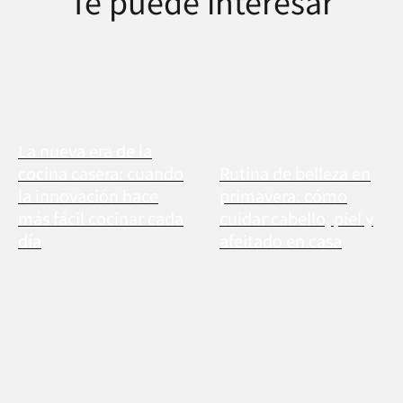
Te puede interesar
La nueva era de la
cocina casera: cuando
Rutina de belleza en
la innovación hace
primavera: cómo
más fácil cocinar cada
cuidar cabello, piel y
día
afeitado en casa