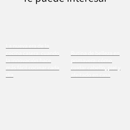
La nueva era de la
cocina casera: cuando
Rutina de belleza en
la innovación hace
primavera: cómo
más fácil cocinar cada
cuidar cabello, piel y
día
afeitado en casa