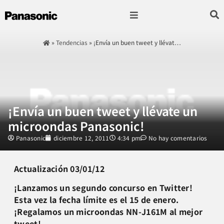
Fotografía & Video
Sonido & Música
Hogar & cocina
»
Tendencias
»
¡Envía un buen tweet y llévat…
¡Envía un buen tweet y llévate un
microondas Panasonic!
Panasonic
diciembre 12, 2011
4:34 pm
No hay comentarios
Actualización 03/01/12
¡Lanzamos un segundo concurso en Twitter!
Esta vez la fecha límite es el 15 de enero.
¡Regalamos un microondas NN-J161M al mejor
tweet!