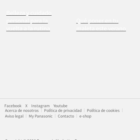
Belleza y cuidado
personal para la
Qué poner en tu
vuelta a la rutina
maleta este verano
Facebook
X
Instagram
Youtube
Acerca de nosotros
Política de privacidad
Política de cookies
Aviso legal
My Panasonic
Contacto
e-shop