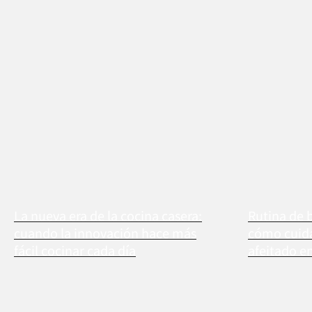
La nueva era de la cocina casera:
Rutina de 
cuando la innovación hace más
cómo cuidar
fácil cocinar cada día
afeitado e