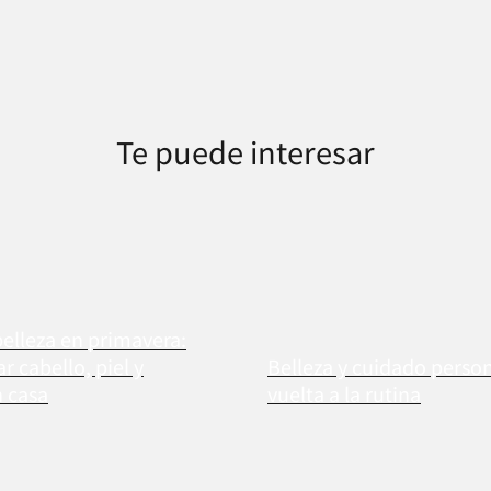
Te puede interesar
belleza en primavera:
 cabello, piel y
Belleza y cuidado person
n casa
vuelta a la rutina