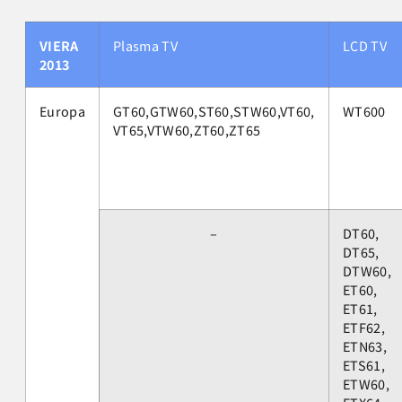
VIERA
Plasma TV
LCD TV
2013
Europa
GT60,GTW60,ST60,STW60,VT60,
WT600
VT65,VTW60,ZT60,ZT65
–
DT60,
DT65,
DTW60,
ET60,
ET61,
ETF62,
ETN63,
ETS61,
ETW60,