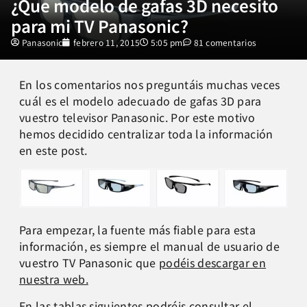
¿Que modelo de gafas 3D necesito
para mi TV Panasonic?
Panasonic
febrero 11, 2015
5:05 pm
81 comentarios
En los comentarios nos preguntáis muchas veces
cuál es el modelo adecuado de gafas 3D para
vuestro televisor Panasonic. Por este motivo
hemos decidido centralizar toda la información
en este post.
Para empezar, la fuente más fiable para esta
información, es siempre el manual de usuario de
vuestro TV Panasonic que
podéis descargar en
nuestra web.
En las tablas siguientes podréis consultar el