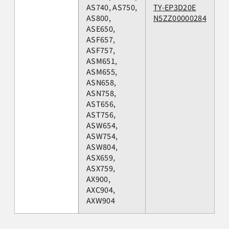
AS740, AS750,
TY-EP3D20E
AS800,
N5ZZ00000284
ASE650,
ASF657,
ASF757,
ASM651,
ASM655,
ASN658,
ASN758,
AST656,
AST756,
ASW654,
ASW754,
ASW804,
ASX659,
ASX759,
AX900,
AXC904,
AXW904