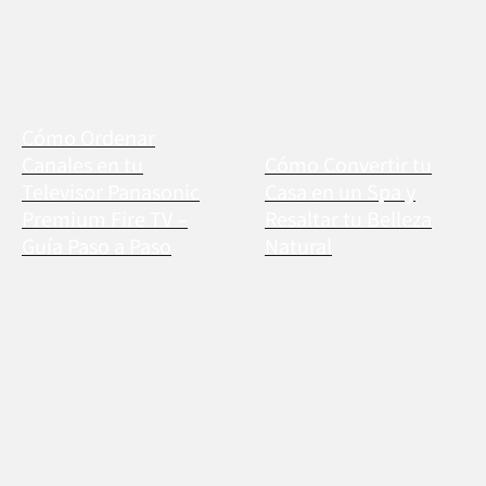
Cómo Ordenar
Canales en tu
Cómo Convertir tu
Televisor Panasonic
Casa en un Spa y
Premium Fire TV –
Resaltar tu Belleza
Guía Paso a Paso
Natural