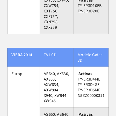
CXW754,
TY-EP3D10EB
CXT756,
TY-EP3D20E
CXF757,
CXN758,
CXX759
VIERA 2014
TV LCD
Modelo Gafas
3D
Europa
AS640, AX630,
Activas
AX800,
TY-ER3D4ME
AXW634,
TY-ER3D4SE
AXW804,
TY-ER3D5ME
X940, XW944,
N5ZZ00000311
XW945
AS650, AS640,
Pasivas