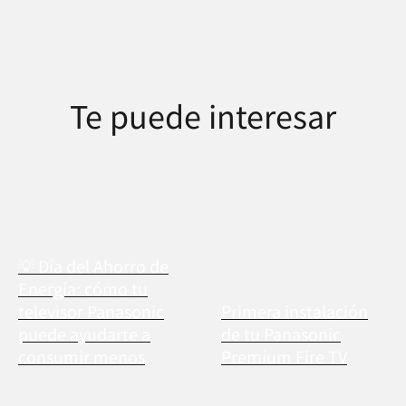
Te puede interesar
💡 Día del Ahorro de
Energía: cómo tu
televisor Panasonic
Primera instalación
puede ayudarte a
de tu Panasonic
consumir menos
Premium Fire TV