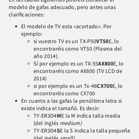
modelo de gafas adecuado, pero antes unas
clarificaciones:
El modelo de TV esta «acortado». Por
ejemplo:
si vuestro TV es un TX-P50
VT50
E, lo
encontraréis como VT50 (Plasma del
año 2014).
Sí por ejemplo es un TX-55
AX800
E, lo
encontraréis como AX800 (TV LCD de
2014)
si por ejemplo es un Tx-48
CX700
E, lo
encontraréis como CX700
En cuanto a las gafas la penúltima letra si
existe indica el tamañó. Es decir:
TY-ER3D4
M
E la M indica talla media
(del inglés
medium)
TY-ER3D4
S
E la S indica la talla pequeña
(del inglés
small)