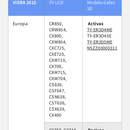
VIERA 2015
TV LCD
Modelo Gafas
3D
Europa
CR850,
Activas
CRW854,
TY-ER3D4ME
CX800,
TY-ER3D4SE
CXW804,
TY-ER3D5ME
CXC725,
N5ZZ00000311
CXE720,
CXM710,
CX700,
CXM715,
CXW704,
CS630,
CSF647,
CSN638,
CST636,
CSX639,
CX400
CX750, CX740,
Pasivas