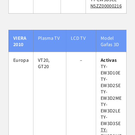
N5ZZ00000216
VIERA
Plasma TV
LCD TV
Model
2010
Gafas 3D
Europa
VT20,
–
Activas
GT20
TY-
EW3D10E
TY-
EW3D2SE
TY-
EW3D2ME
TY-
EW3D2LE
TY-
EW3D3SE
TY-