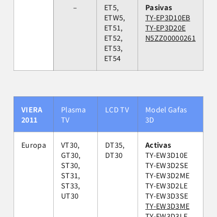
–
ET5,
Pasivas
ETW5,
TY-EP3D10EB
ET51,
TY-EP3D20E
ET52,
N5ZZ00000261
ET53,
ET54
VIERA
Plasma
LCD TV
Model Gafas
2011
TV
3D
Europa
VT30,
DT35,
Activas
GT30,
DT30
TY-EW3D10E
ST30,
TY-EW3D2SE
ST31,
TY-EW3D2ME
ST33,
TY-EW3D2LE
UT30
TY-EW3D3SE
TY-EW3D3ME
TY-EW3D3LE