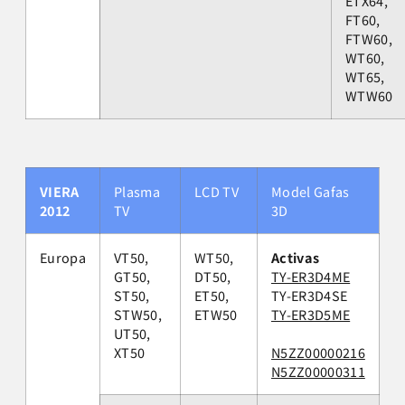
ETX64,
FT60,
FTW60,
WT60,
WT65,
WTW60
VIERA
Plasma
LCD TV
Model Gafas
2012
TV
3D
Europa
VT50,
WT50,
Activas
GT50,
DT50,
TY-ER3D4ME
ST50,
ET50,
TY-ER3D4SE
STW50,
ETW50
TY-ER3D5ME
UT50,
XT50
N5ZZ00000216
N5ZZ00000311