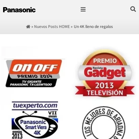
Fotografía & Video
Sonido & Música
Hogar & cocina
»
Nuevos Posts HOME
»
Un 4K lleno de regalos