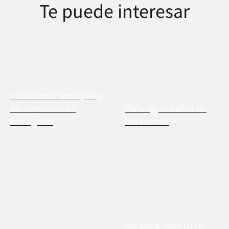
Te puede interesar
#InviernoBlancoyNeg
ro: concurso en
Halong, la bahía de
Instagram
los sueños
Un 2014 repleto de