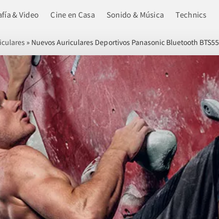
fía & Video
Cine en Casa
Sonido & Música
Technics
iculares
»
Nuevos Auriculares Deportivos Panasonic Bluetooth BTS55