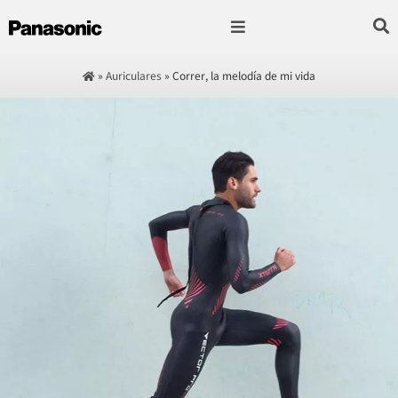
Fotografía & Video
Sonido & Música
Hogar & cocina
»
Auriculares
»
Correr, la melodía de mi vida