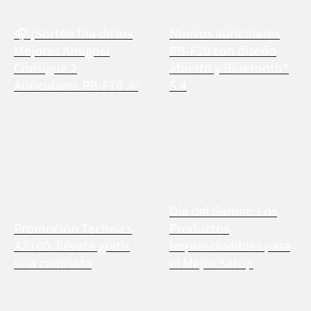
🎧 ¡Sorteo Día de los
Nuevos auriculares
Mejores Amigos!
RB-F10 con diseño
Consigue 2
abierto y Bluetooth®
Auriculares RB-F10 🎉
5.4
Día del Gamer: Los
Promoción Technics
Productos
AZ100: llévate gratis
Imprescindibles para
una camiseta
el Mejor Setup