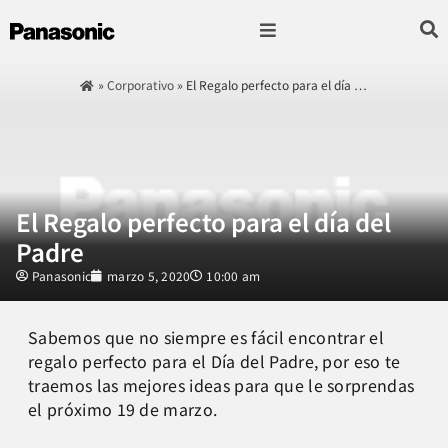
Fotografía & Video
Sonido & Música
Hogar & cocina
»
Corporativo
»
El Regalo perfecto para el día …
El Regalo perfecto para el día del
Padre
Panasonic
marzo 5, 2020
10:00 am
Sabemos que no siempre es fácil encontrar el
regalo perfecto para el Día del Padre, por eso te
traemos las mejores ideas para que le sorprendas
el próximo 19 de marzo.