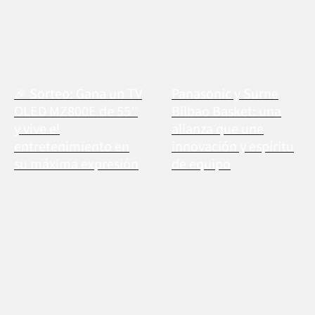
🎉 Sorteo: Gana un TV
Panasonic y Surne
OLED MZ800E de 55’’
Bilbao Basket: una
y vive el
alianza que une
entretenimiento en
innovación y espíritu
su máxima expresión
de equipo