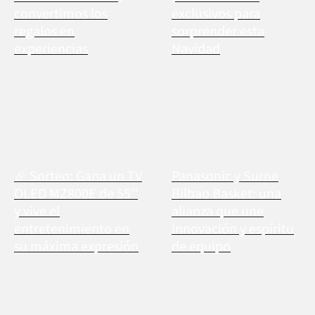
convertimos los
exclusivos para
regalos en
sorprender esta
experiencias
Navidad
🎉 Sorteo: Gana un TV
Panasonic y Surne
OLED MZ800E de 55’’
Bilbao Basket: una
y vive el
alianza que une
entretenimiento en
innovación y espíritu
su máxima expresión
de equipo