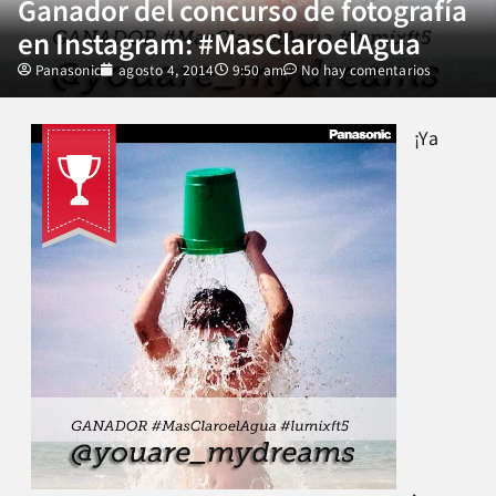
Ganador del concurso de fotografía
en Instagram: #MasClaroelAgua
Panasonic
agosto 4, 2014
9:50 am
No hay comentarios
¡Ya