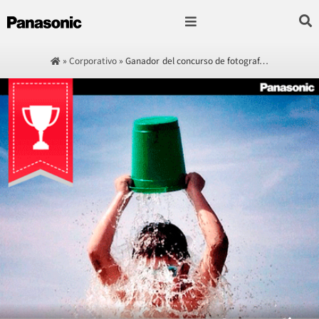
Fotografía & Video
Sonido & Música
Hogar & cocina
»
Corporativo
»
Ganador del concurso de fotograf…