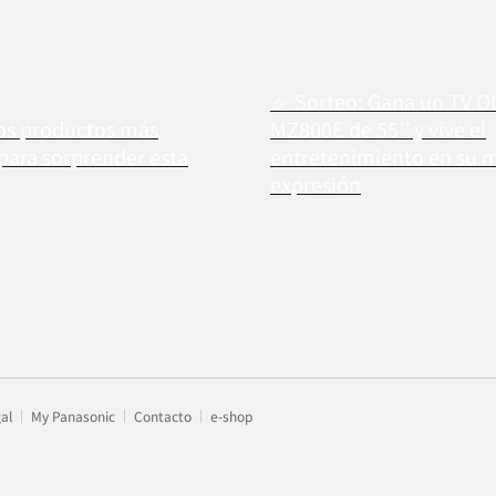
🎉 Sorteo: Gana un TV 
os productos más
MZ800E de 55’’ y vive el
 para sorprender esta
entretenimiento en su 
expresión
gal
My Panasonic
Contacto
e-shop