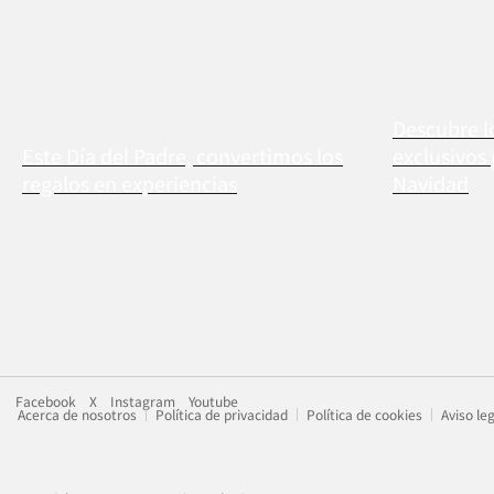
Descubre l
Este Día del Padre, convertimos los
exclusivos
regalos en experiencias
Navidad
Facebook
X
Instagram
Youtube
Acerca de nosotros
Política de privacidad
Política de cookies
Aviso le