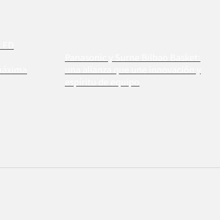
OLED
Panasonic y Surne Bilbao Basket:
máxima
una alianza que une innovación y
espíritu de equipo