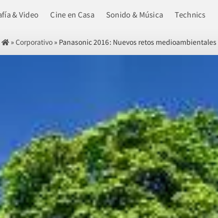
fía & Video
Cine en Casa
Sonido & Música
Technics
»
Corporativo
»
Panasonic 2016: Nuevos retos medioambientales