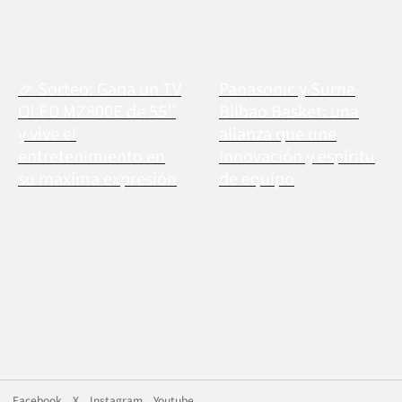
🎉 Sorteo: Gana un TV
Panasonic y Surne
OLED MZ800E de 55’’
Bilbao Basket: una
y vive el
alianza que une
entretenimiento en
innovación y espíritu
su máxima expresión
de equipo
Facebook
X
Instagram
Youtube