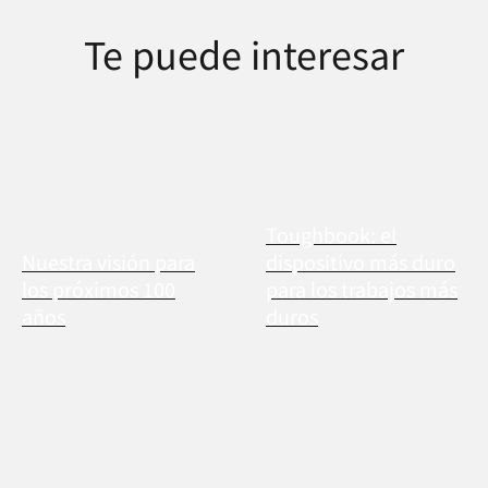
Te puede interesar
Toughbook: el
Nuestra visión para
dispositivo más duro
los próximos 100
para los trabajos más
años
duros