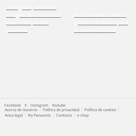
Instagram, donde la
imagen de una marca
Kids School: nuestro
vale más que mil
granito de arena para
palabras
la sostenibilidad
Facebook
X
Instagram
Youtube
Acerca de nosotros
Política de privacidad
Política de cookies
Aviso legal
My Panasonic
Contacto
e-shop