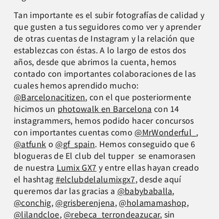
Tan importante es el subir fotografías de calidad y
que gusten a tus seguidores como ver y aprender
de otras cuentas de Instagram y la relación que
establezcas con éstas. A lo largo de estos dos
años, desde que abrimos la cuenta, hemos
contado con importantes colaboraciones de las
cuales hemos aprendido mucho:
@Barcelonacitizen
, con el que posteriormente
hicimos un
photowalk en Barcelona
con 14
instagrammers, hemos podido hacer concursos
con importantes cuentas como
@MrWonderful_
,
@atfunk
o
@gf_spain
. Hemos conseguido que 6
blogueras de El club del tupper se enamorasen
de nuestra
Lumix GX7
y entre ellas hayan creado
el hashtag
#elclubdelalumixgx7
, desde aquí
queremos dar las gracias a
@babybaballa
,
@conchig
,
@grisberenjena
,
@holamamashop
,
@lilandcloe
,
@rebeca_terrondeazucar
, sin