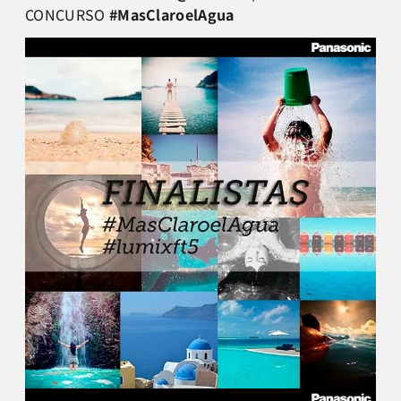
CONCURSO
#MasClaroelAgua