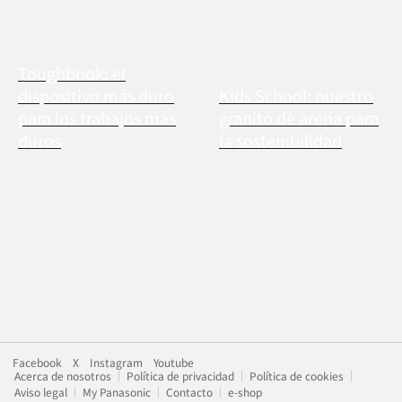
Toughbook: el
dispositivo más duro
Kids School: nuestro
para los trabajos más
granito de arena para
duros
la sostenibilidad
Facebook
X
Instagram
Youtube
Acerca de nosotros
Política de privacidad
Política de cookies
Aviso legal
My Panasonic
Contacto
e-shop