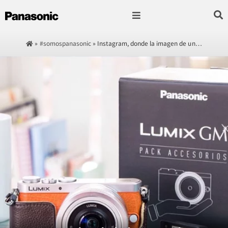
Fotografía & Video
Sonido & Música
Hogar & cocina
»
#somospanasonic
»
Instagram, donde la imagen de un…